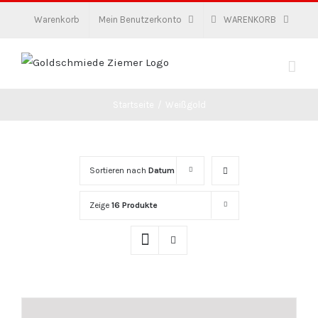
Zum
Warenkorb
Mein Benutzerkonto
WARENKORB
Inhalt
springen
Startseite
/
Weißgold
Sortieren nach
Datum
Zeige
16 Produkte