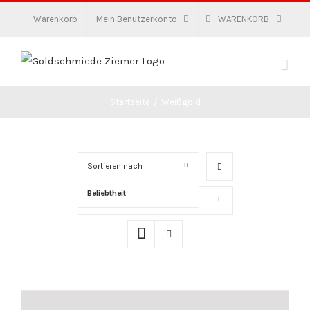
Zum
Warenkorb
Mein Benutzerkonto
WARENKORB
Inhalt
springen
Startseite
/
Weißgold
Sortieren nach
Beliebtheit
Zeige
16 Produkte