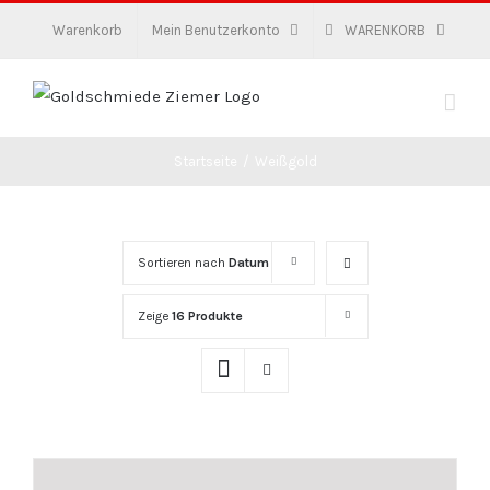
Zum
Warenkorb
Mein Benutzerkonto
WARENKORB
Inhalt
springen
Startseite
/
Weißgold
Sortieren nach
Datum
Zeige
16 Produkte