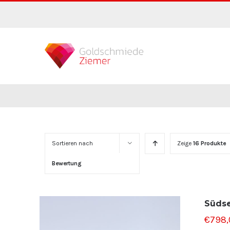
Zum
Inhalt
springen
Sortieren nach
Zeige
16 Produkte
Bewertung
Südse
€
798,