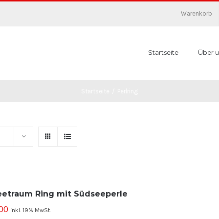
Warenkorb
Startseite
Über u
Startseite
/
Perlring
etraum Ring mit Südseeperle
00
inkl. 19% MwSt.