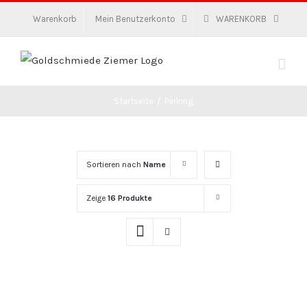
Zum
Warenkorb
Mein Benutzerkonto
WARENKORB
Inhalt
springen
Startseite
/
Perlring
Sortieren nach
Name
Zeige
16 Produkte