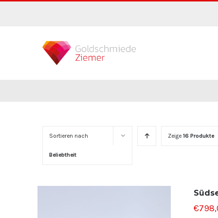
Zum
Inhalt
springen
Sortieren nach
Zeige
16 Produkte
Beliebtheit
Südse
€
798,