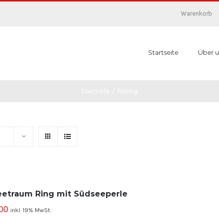
Warenkorb
Startseite
Über u
Startseite
/
Perlring
etraum Ring mit Südseeperle
00
inkl. 19% MwSt.