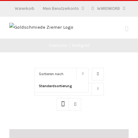
Zum
Warenkorb
Mein Benutzerkonto
WARENKORB
Inhalt
springen
Startseite
/
Weißgold
Sortieren nach
Standardsortierung
Zeige
16 Produkte