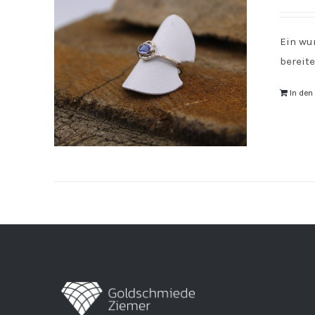
Ein wu
bereite
In de