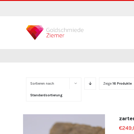
Zum
Inhalt
springen
Sortieren nach
Zeige
16 Produkte
Standardsortierung
zarte
€
249,