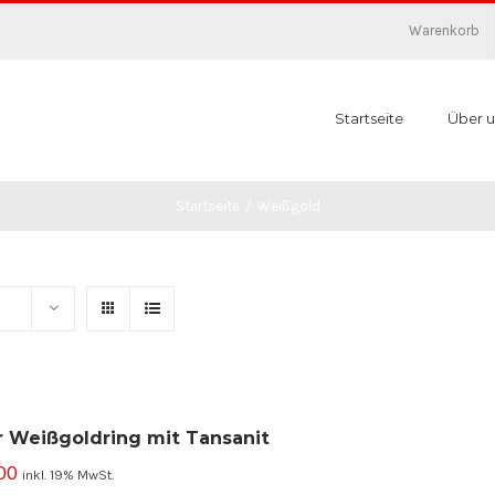
Warenkorb
Startseite
Über u
Startseite
/
Weißgold
r Weißgoldring mit Tansanit
00
inkl. 19% MwSt.