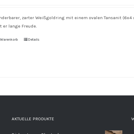
nderbarer, zarter Weißgoldring mit einem ovalen Tansanit (6x4 
t er lange Freude.
n Warenkorb
Details
AKTUELLE PRODUKTE
W