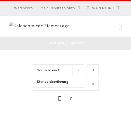
Zum
Warenkorb
Mein Benutzerkonto
WARENKORB
Inhalt
springen
Startseite
/
Tansanit
Sortieren nach
Standardsortierung
Zeige
16 Produkte