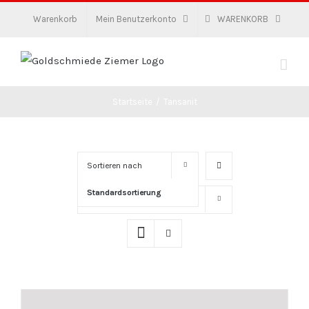
Zum
Warenkorb
Mein Benutzerkonto
WARENKORB
Inhalt
springen
Startseite
/
Tansanit
Sortieren nach
Standardsortierung
Zeige
16 Produkte