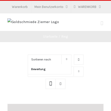
Zum
Warenkorb
Mein Benutzerkonto
WARENKORB
Inhalt
springen
Startseite
/
Ring
Sortieren nach
Bewertung
Zeige
16 Produkte