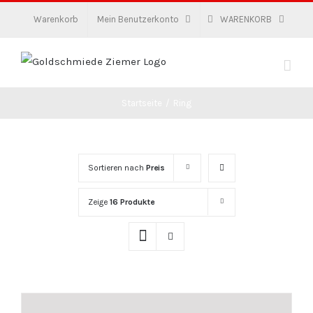
Zum
Warenkorb
Mein Benutzerkonto
WARENKORB
Inhalt
springen
Startseite
/
Ring
Sortieren nach
Preis
Zeige
16 Produkte