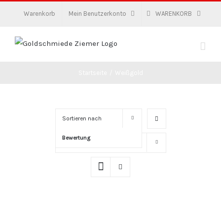
Zum
Warenkorb
Mein Benutzerkonto
WARENKORB
Inhalt
springen
Startseite
/
Weißgold
Sortieren nach
Bewertung
Zeige
16 Produkte