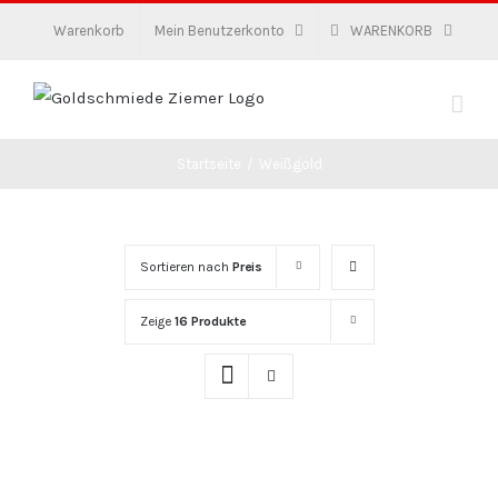
Zum
Warenkorb
Mein Benutzerkonto
WARENKORB
Inhalt
springen
Startseite
/
Weißgold
Sortieren nach
Preis
Zeige
16 Produkte