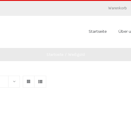
Warenkorb
Startseite
Über u
Startseite
/
Weißgold