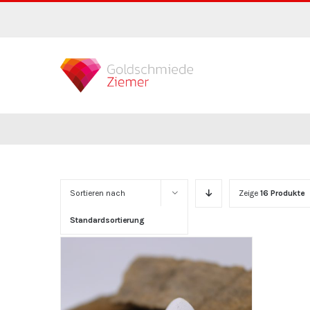
Zum
Inhalt
springen
Sortieren nach
Zeige
16 Produkte
Standardsortierung