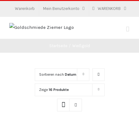
Zum
Warenkorb
Mein Benutzerkonto
WARENKORB
Inhalt
springen
Startseite
/
Weißgold
Sortieren nach
Datum
Zeige
16 Produkte