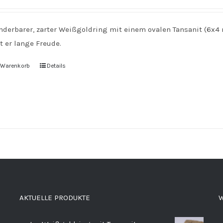
nderbarer, zarter Weißgoldring mit einem ovalen Tansanit (6x4 
t er lange Freude.
n Warenkorb
Details
AKTUELLE PRODUKTE
W