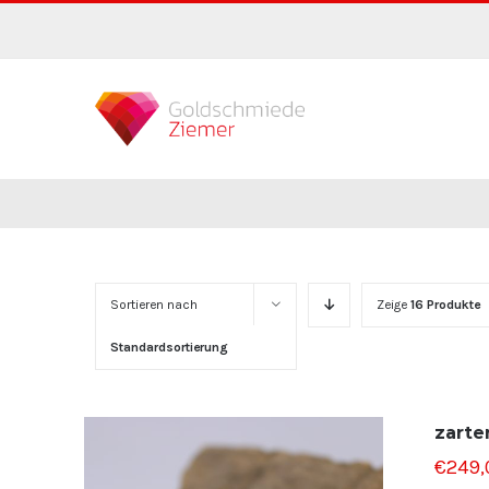
Zum
Inhalt
springen
Sortieren nach
Zeige
16 Produkte
Standardsortierung
zarte
€
249,