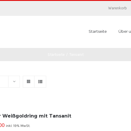
Warenkorb
Startseite
Über u
Startseite
/
Tansanit
r Weißgoldring mit Tansanit
00
inkl. 19% MwSt.