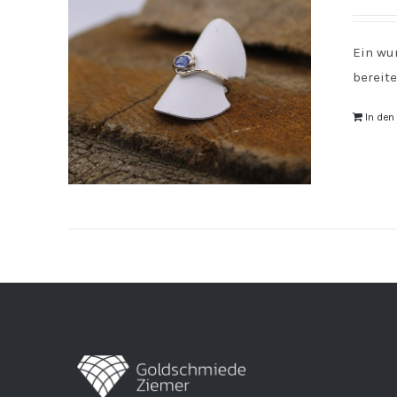
Ein wu
bereite
In de