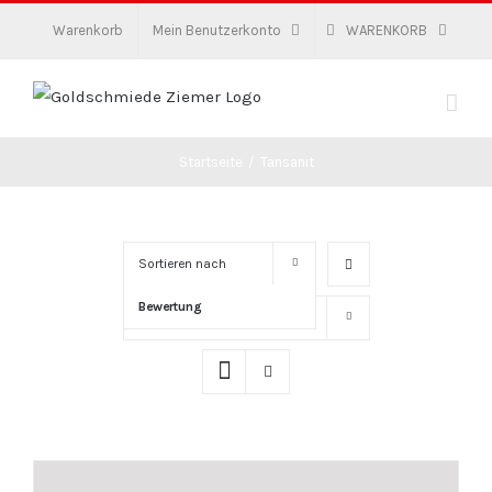
Zum
Warenkorb
Mein Benutzerkonto
WARENKORB
Inhalt
springen
Startseite
/
Tansanit
Sortieren nach
Bewertung
Zeige
16 Produkte