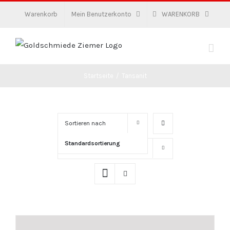
Zum
Warenkorb
Mein Benutzerkonto
WARENKORB
Inhalt
springen
Startseite
/
Tansanit
Sortieren nach
Standardsortierung
Zeige
16 Produkte