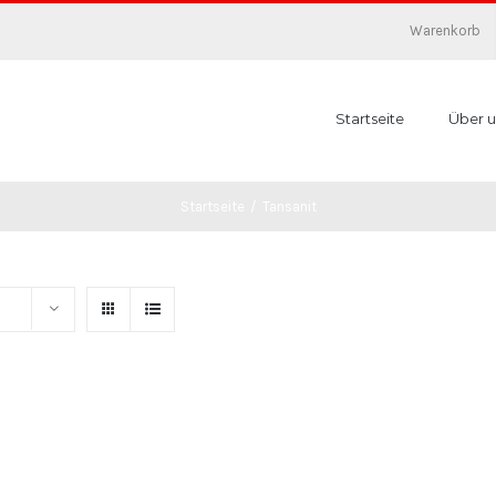
Warenkorb
Startseite
Über u
Startseite
/
Tansanit