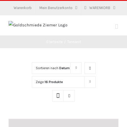
Zum
Warenkorb
Mein Benutzerkonto
WARENKORB
Inhalt
springen
Startseite
/
Tansanit
Sortieren nach
Datum
Zeige
16 Produkte