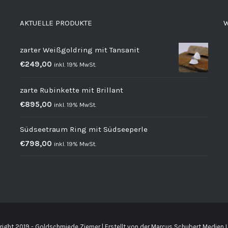
AKTUELLE PRODUKTE
W
zarter Weißgoldring mit Tansanit
€
249,00
inkl. 19% MwSt.
zarte Rubinkette mit Brillant
€
895,00
inkl. 19% MwSt.
Südseetraum Ring mit Südseeperle
€
798,00
inkl. 19% MwSt.
ight 2019 - Goldschmiede Ziemer | Erstellt von der
Marcus Schubert Medien 