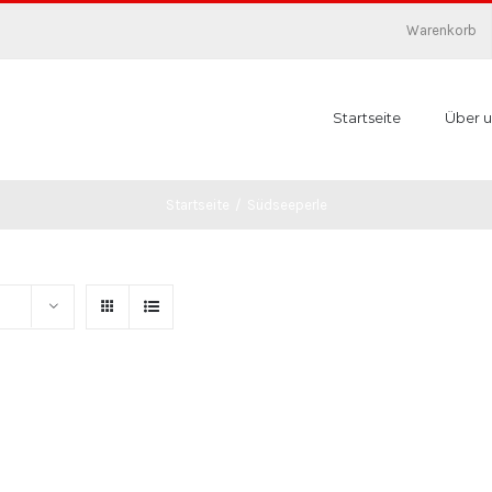
Warenkorb
Startseite
Über u
Startseite
/
Südseeperle