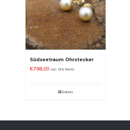
Südseetraum Ohrstecker
€
798,00
inkl. 19% MwSt.
Details