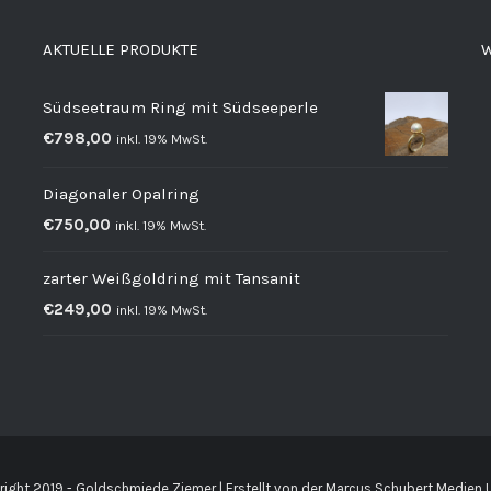
AKTUELLE PRODUKTE
W
Südseetraum Ring mit Südseeperle
€
798,00
inkl. 19% MwSt.
Diagonaler Opalring
€
750,00
inkl. 19% MwSt.
zarter Weißgoldring mit Tansanit
€
249,00
inkl. 19% MwSt.
ight 2019 - Goldschmiede Ziemer | Erstellt von der
Marcus Schubert Medien 