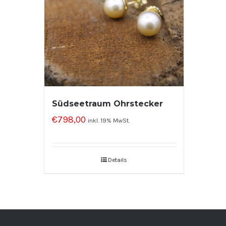
Südseetraum Ohrstecker
€
798,00
inkl. 19% MwSt.
Details