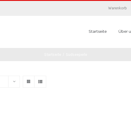
Warenkorb
Startseite
Über u
Startseite
/
Südseeperle