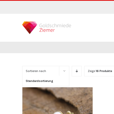
Zum
Inhalt
springen
Sortieren nach
Zeige
16 Produkte
Standardsortierung