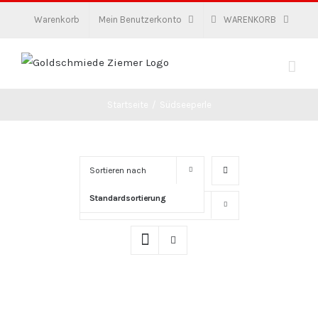
Zum
Warenkorb
Mein Benutzerkonto
WARENKORB
Inhalt
springen
Startseite
/
Südseeperle
Sortieren nach
Standardsortierung
Zeige
16 Produkte