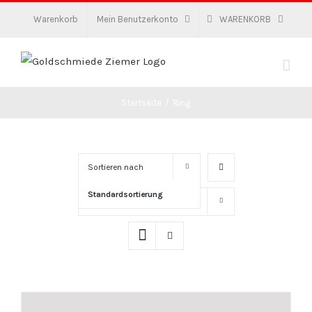
Zum
Warenkorb
Mein Benutzerkonto
WARENKORB
Inhalt
springen
Startseite
/
Ring
Sortieren nach
Standardsortierung
Zeige
16 Produkte