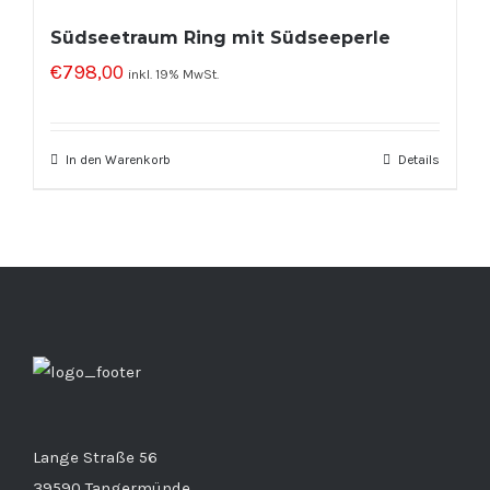
Südseetraum Ring mit Südseeperle
€
798,00
inkl. 19% MwSt.
In den Warenkorb
Details
Lange Straße 56
39590 Tangermünde