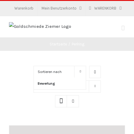
Zum
Warenkorb
Mein Benutzerkonto
WARENKORB
Inhalt
springen
Startseite
/
Perlring
Sortieren nach
Bewertung
Zeige
16 Produkte