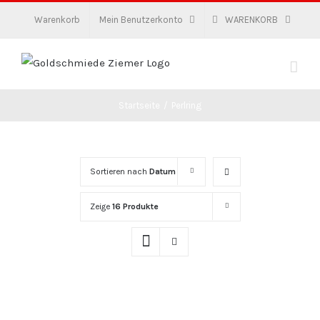
Zum
Warenkorb
Mein Benutzerkonto
WARENKORB
Inhalt
springen
Startseite
/
Perlring
Sortieren nach
Datum
Zeige
16 Produkte