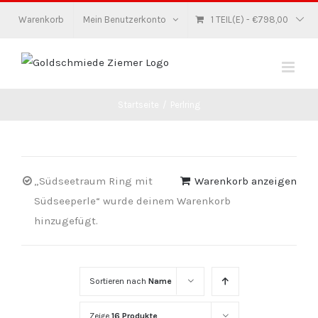
Zum
Warenkorb
Mein Benutzerkonto
1 TEIL(E)
-
€
798,00
Inhalt
springen
Startseite
/
Perlring
„Südseetraum Ring mit
Warenkorb anzeigen
Südseeperle“ wurde deinem Warenkorb
hinzugefügt.
Sortieren nach
Name
Zeige
16 Produkte