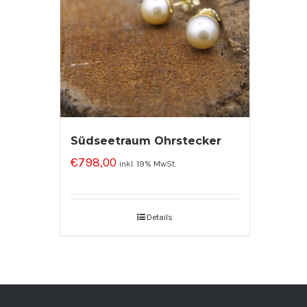
Südseetraum Ohrstecker
€
798,00
inkl. 19% MwSt.
Details