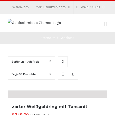
Zum
Warenkorb
Mein Benutzerkonto
WARENKORB
Inhalt
springen
Startseite
/
Geschenk
Sortieren nach
Preis
Zeige
16 Produkte
zarter Weißgoldring mit Tansanit
€
249,00