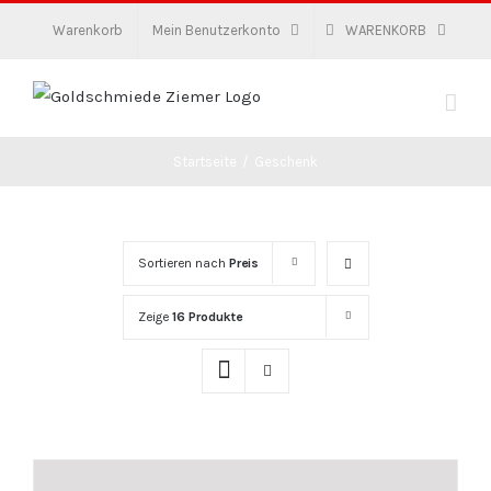
Zum
Warenkorb
Mein Benutzerkonto
WARENKORB
Inhalt
springen
Startseite
/
Geschenk
Sortieren nach
Preis
Zeige
16 Produkte