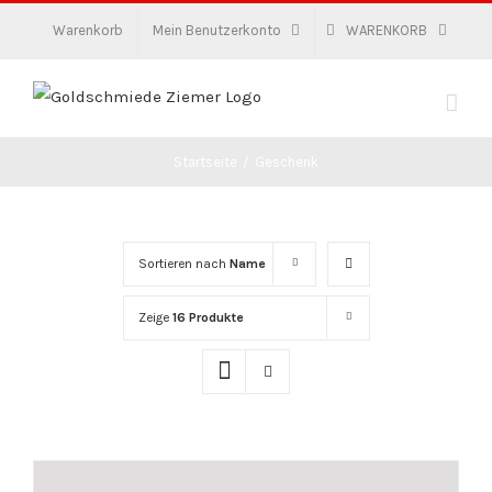
Zum
Warenkorb
Mein Benutzerkonto
WARENKORB
Inhalt
springen
Startseite
/
Geschenk
Sortieren nach
Name
Zeige
16 Produkte