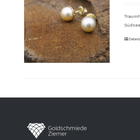
Traumh
Südsee
Detail