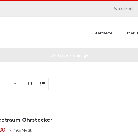
Warenkorb
Startseite
Über u
Startseite
/
Ohrringe
eetraum Ohrstecker
00
inkl. 19% MwSt.