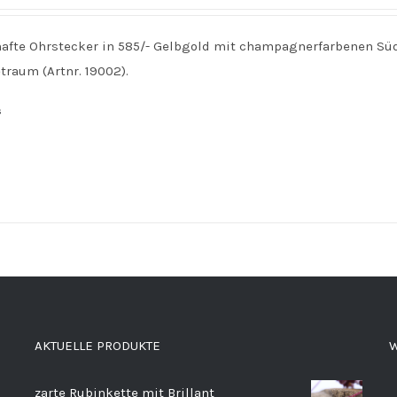
afte Ohrstecker in 585/- Gelbgold mit champagnerfarbenen Sü
traum (Artnr. 19002).
s
AKTUELLE PRODUKTE
W
zarte Rubinkette mit Brillant