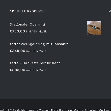
AKTUELLE PRODUKTE
W
Diagonaler Opalring
€
750,00
inkl. 19% MwSt.
zarter Weißgoldring mit Tansanit
€
249,00
inkl. 19% MwSt.
zarte Rubinkette mit Brillant
€
895,00
inkl. 19% MwSt.
ight 2019 - Goldschmiede Ziemer | Erstellt von der
Marcus Schubert Medien 