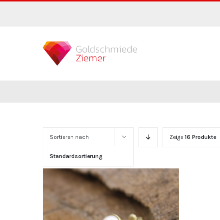
Zum
Inhalt
springen
Sortieren nach
Zeige
16 Produkte
Standardsortierung