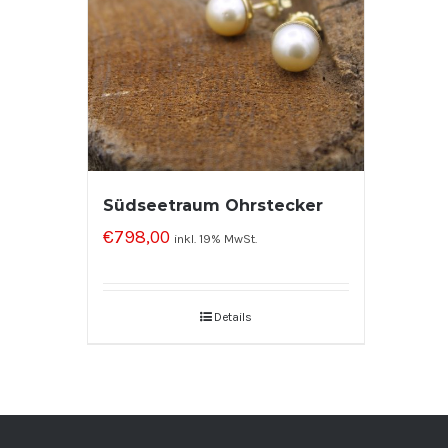
Südseetraum Ohrstecker
€
798,00
inkl. 19% MwSt.
Details