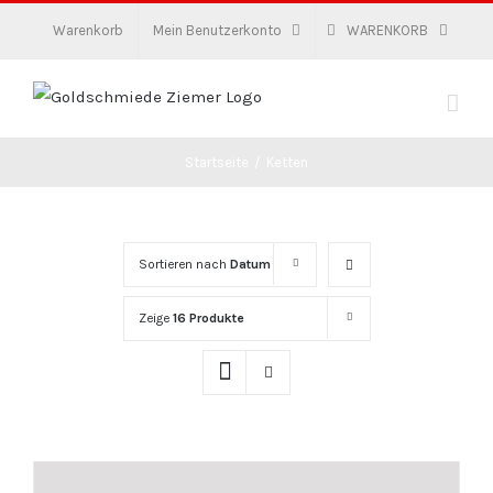
Zum
Warenkorb
Mein Benutzerkonto
WARENKORB
Inhalt
springen
Startseite
/
Ketten
Sortieren nach
Datum
Zeige
16 Produkte