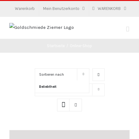
Zum
Warenkorb
Mein Benutzerkonto
WARENKORB
Inhalt
springen
Startseite
/
Online-Shop
Sortieren nach
Beliebtheit
Zeige
16 Produkte