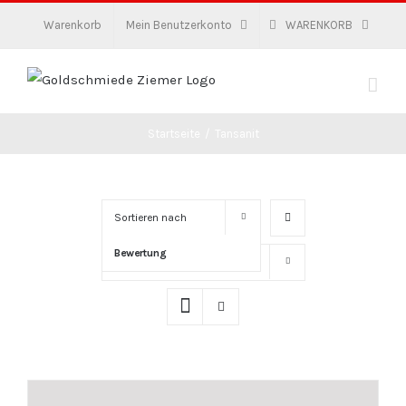
Zum
Warenkorb
Mein Benutzerkonto
WARENKORB
Inhalt
springen
Startseite
/
Tansanit
Sortieren nach
Bewertung
Zeige
16 Produkte