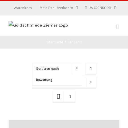
Zum
Warenkorb
Mein Benutzerkonto
WARENKORB
Inhalt
springen
Startseite
/
Tansanit
Sortieren nach
Bewertung
Zeige
16 Produkte