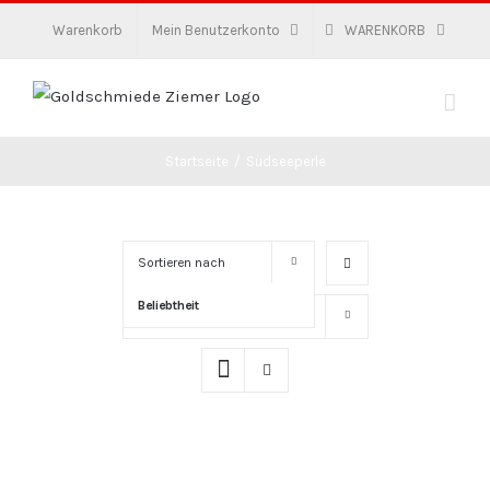
Zum
Warenkorb
Mein Benutzerkonto
WARENKORB
Inhalt
springen
Startseite
/
Südseeperle
Sortieren nach
Beliebtheit
Zeige
16 Produkte