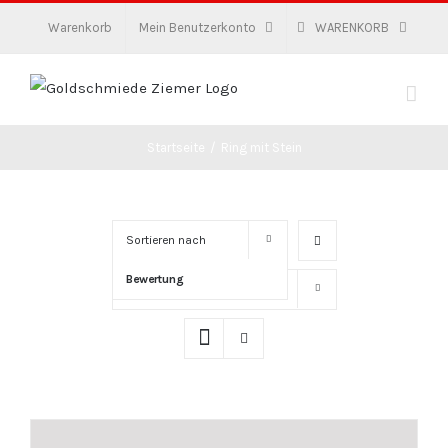
Zum
Warenkorb
Mein Benutzerkonto
WARENKORB
Inhalt
springen
Startseite
/
Ring mit Stein
Sortieren nach
Bewertung
Zeige
16 Produkte