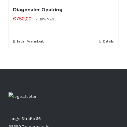
Diagonaler Opalring
€
750,00
inkl. 19% MwSt.
In den Warenkorb
Details
Lange Straße 56
39590 Tangermünde