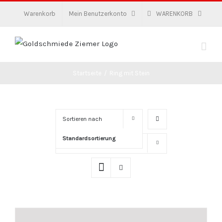
Zum
Warenkorb
Mein Benutzerkonto
WARENKORB
Inhalt
springen
Startseite
/
Ring mit Stein
Sortieren nach
Standardsortierung
Zeige
16 Produkte