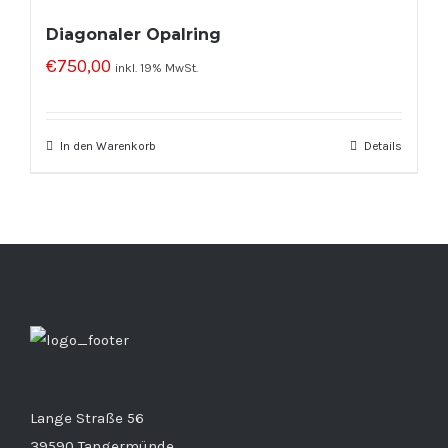
Diagonaler Opalring
€
750,00
inkl. 19% MwSt.
In den Warenkorb
Details
Lange Straße 56
39590 Tangermünde