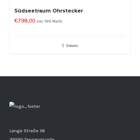
Südseetraum Ohrstecker
€
798,00
inkl. 19% MwSt.
Details
Lange Straße 56
39590 Tangermünde