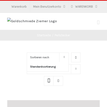
Zum
Warenkorb
Mein Benutzerkonto
WARENKORB
Inhalt
springen
Startseite
/
Perlstecker
Sortieren nach
Standardsortierung
Zeige
16 Produkte