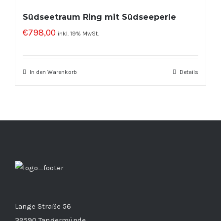
Südseetraum Ring mit Südseeperle
€
798,00
inkl. 19% MwSt.
In den Warenkorb
Details
Lange Straße 56
39590 Tangermünde