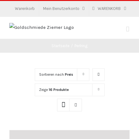
Zum
Warenkorb
Mein Benutzerkonto
WARENKORB
Inhalt
springen
Startseite
/
Perlring
Sortieren nach
Preis
Zeige
16 Produkte