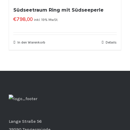
Südseetraum Ring mit Südseeperle
€
798,00
inkl. 19% MwSt.
In den Warenkorb
Details
Lange Straße 56
39590 Tangermünde