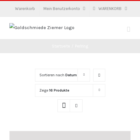
Zum
Warenkorb
Mein Benutzerkonto
WARENKORB
Inhalt
springen
Startseite
/
Perlring
Sortieren nach
Datum
Zeige
16 Produkte