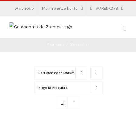
Zum
Warenkorb
Mein Benutzerkonto
WARENKORB
Inhalt
springen
Startseite
/
Ohrstecker
Sortieren nach
Datum
Zeige
16 Produkte