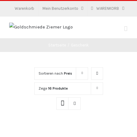
Zum
Warenkorb
Mein Benutzerkonto
WARENKORB
Inhalt
springen
Startseite
/
Geschenk
Sortieren nach
Preis
Zeige
16 Produkte