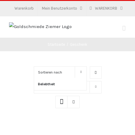
Zum
Warenkorb
Mein Benutzerkonto
WARENKORB
Inhalt
springen
Startseite
/
Geschenk
Sortieren nach
Beliebtheit
Zeige
16 Produkte