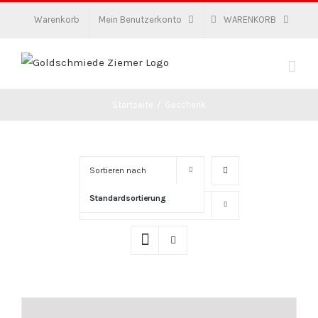
Zum
Warenkorb
Mein Benutzerkonto
WARENKORB
Inhalt
springen
Startseite
/
Geschenk
Sortieren nach
Standardsortierung
Zeige
16 Produkte