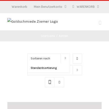
Zum
Warenkorb
Mein Benutzerkonto
WARENKORB
Inhalt
springen
Startseite
/
Ketten
Sortieren nach
Standardsortierung
Zeige
16 Produkte